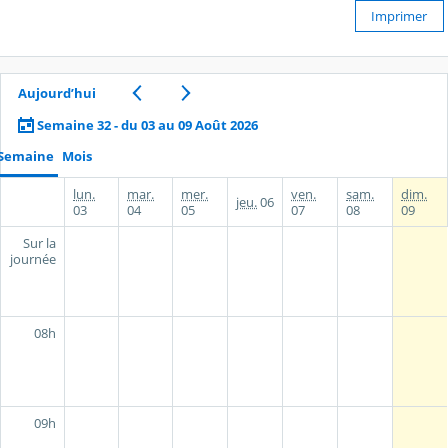
Imprimer
Aujourd’hui
Semaine 32 - du 03 au 09 Août 2026
Semaine
Mois
lun.
mar.
mer.
ven.
sam.
dim.
jeu.
06
03
04
05
07
08
09
Sur la
journée
08h
09h