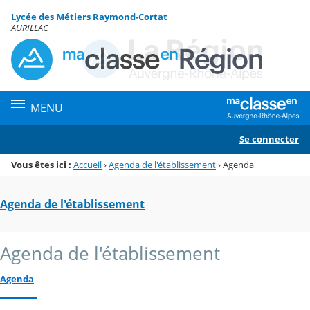
Panneau de gestion des cookies
Lycée des Métiers Raymond-Cortat
Menu de la rubrique
Contenu
AURILLAC
MENU
Se connecter
Vous êtes ici :
Accueil
›
Agenda de l'établissement
›
Agenda
Agenda de l'établissement
Agenda de l'établissement
Agenda