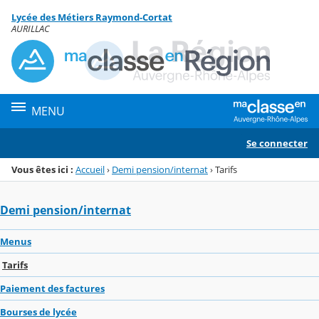
Panneau de gestion des cookies
Lycée des Métiers Raymond-Cortat
Menu de la rubrique
Contenu
AURILLAC
MENU
Se connecter
Vous êtes ici :
Accueil
›
Demi pension/internat
›
Tarifs
Demi pension/internat
Menus
Tarifs
Paiement des factures
Bourses de lycée