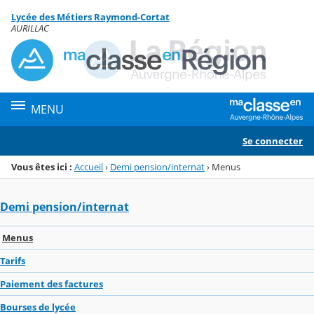
Panneau de gestion des cookies
Lycée des Métiers Raymond-Cortat
Menu de la rubrique
Contenu
AURILLAC
MENU
Se connecter
Vous êtes ici :
Accueil
›
Demi pension/internat
›
Menus
Demi pension/internat
Menus
Tarifs
Paiement des factures
Bourses de lycée