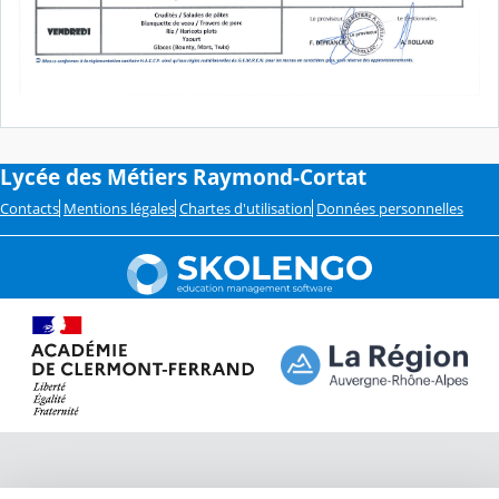
Lycée des Métiers Raymond-Cortat
Contacts
Mentions légales
Chartes d'utilisation
Données personnelles