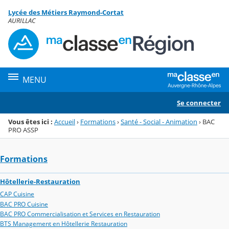
Panneau de gestion des cookies
Lycée des Métiers Raymond-Cortat
Menu de la rubrique
Contenu
AURILLAC
MENU
Se connecter
Vous êtes ici :
Accueil
›
Formations
›
Santé - Social - Animation
›
BAC
PRO ASSP
Formations
Hôtellerie-Restauration
CAP Cuisine
BAC PRO Cuisine
BAC PRO Commercialisation et Services en Restauration
BTS Management en Hôtellerie Restauration