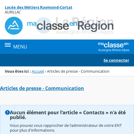
Panneau de gestion des cookies
Lycée des Métiers Raymond-Cortat
Menu de la rubrique
Contenu
AURILLAC
MENU
Se connecter
Vous êtes ici :
Accueil
›
Articles de presse - Communication
Articles de presse - Communication
Aucun élément pour l'article « Contacts » n'a été
publié.
Vous pouvez vous rapprocher de l'administrateur de votre ENT
pour plus d'informations.