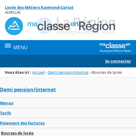
Panneau de gestion des cookies
Lycée des Métiers Raymond-Cortat
Menu de la rubrique
Contenu
AURILLAC
MENU
Se connecter
Vous êtes ici :
Accueil
›
Demi pension/internat
›
Bourses de lycée
Demi pension/internat
Menus
Tarifs
Paiement des factures
Bourses de lycée