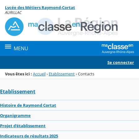
Panneau de gestion des cookies
Lycée des Métiers Raymond-Cortat
Menu de la rubrique
Contenu
AURILLAC
MENU
Se connecter
Vous êtes ici :
Accueil
›
Etablissement
›
Contacts
Etablissement
Histoire de Raymond Cortat
Organigramme
Projet d'établissement
Indicateurs de résultats 2025