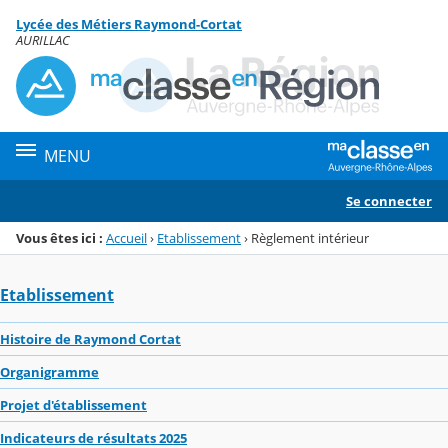
Panneau de gestion des cookies
Lycée des Métiers Raymond-Cortat
Menu de la rubrique
Contenu
AURILLAC
MENU
Se connecter
Vous êtes ici :
Accueil
›
Etablissement
›
Règlement intérieur
Etablissement
Histoire de Raymond Cortat
Organigramme
Projet d'établissement
Indicateurs de résultats 2025