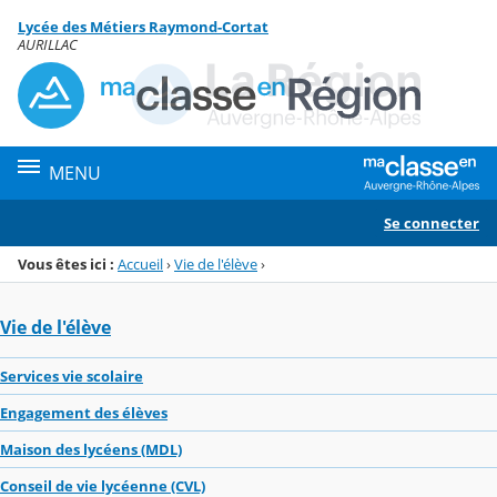
Panneau de gestion des cookies
Lycée des Métiers Raymond-Cortat
Menu de la rubrique
Contenu
AURILLAC
MENU
Se connecter
Vous êtes ici :
Accueil
›
Vie de l'élève
›
Vie de l'élève
Services vie scolaire
Engagement des élèves
Maison des lycéens (MDL)
Conseil de vie lycéenne (CVL)