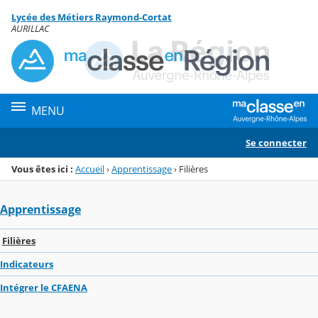
Panneau de gestion des cookies
Lycée des Métiers Raymond-Cortat
Menu de la rubrique
Contenu
AURILLAC
MENU
Se connecter
Vous êtes ici :
Accueil
›
Apprentissage
›
Filières
Apprentissage
Filières
Indicateurs
Intégrer le CFAENA