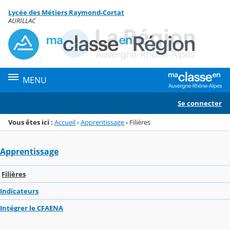
Panneau de gestion des cookies
Lycée des Métiers Raymond-Cortat
Menu de la rubrique
Contenu
AURILLAC
MENU
Se connecter
Vous êtes ici :
Accueil
›
Apprentissage
›
Filières
Apprentissage
Filières
Indicateurs
Intégrer le CFAENA