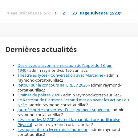
‹
Page précédente
(-/-)
1
2
…
23
Page suivante
(2/23)
›
Dernières actualités
Des élèves à la commémoration de l’appel du 18 juin
1940
- admin raymond-cortat-aurillac2
Théâtre au lycée - Conversation avec Marceline
- admin
raymond-cortat-aurillac2
Retour sur le concours INTERBEV 2026
- admin raymond-
cortat-aurillac2
Graines de poètes 2026
- admin raymond-cortat-aurillac2
Le Rectorat de Clermont-Ferrand met en avant les actions du
lycée
- admin raymond-cortat-aurillac2
Journée portes ouvertes - Enseignement supérieur
- admin
raymond-cortat-aurillac2
Les secondes MGATL visitent la manufacture aurillacoise
Piganiol
- admin raymond-cortat-aurillac2
Les apprentis du lycée mis à l'honneur
- admin raymond-
cortat-aurillac2