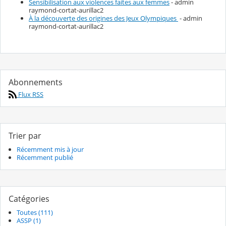
Sensibilisation aux violences faites aux femmes
- admin
raymond-cortat-aurillac2
À la découverte des origines des Jeux Olympiques
- admin
raymond-cortat-aurillac2
Abonnements
Flux RSS
Trier par
Récemment mis à jour
Récemment publié
Catégories
Toutes (111)
ASSP (1)