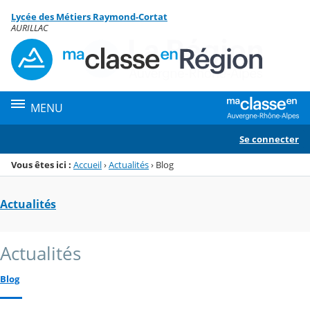
Panneau de gestion des cookies
Lycée des Métiers Raymond-Cortat
Menu de la rubrique
Contenu
AURILLAC
MENU
Se connecter
Vous êtes ici :
Accueil
›
Actualités
›
Blog
Actualités
Actualités
Blog